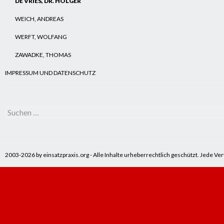
DE VRIES, DR. HOLGER
WEICH, ANDREAS
WERFT, WOLFANG
ZAWADKE, THOMAS
IMPRESSUM UND DATENSCHUTZ
Suchen
nach:
2003-2026 by einsatzpraxis.org - Alle Inhalte urheberrechtlich geschützt. Jede V