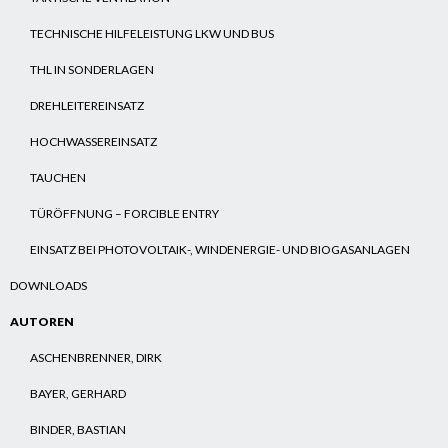
TECHNISCHE HILFELEISTUNG LKW UND BUS
THL IN SONDERLAGEN
DREHLEITEREINSATZ
HOCHWASSEREINSATZ
TAUCHEN
TÜRÖFFNUNG – FORCIBLE ENTRY
EINSATZ BEI PHOTOVOLTAIK-, WINDENERGIE- UND BIOGASANLAGEN
DOWNLOADS
AUTOREN
ASCHENBRENNER, DIRK
BAYER, GERHARD
BINDER, BASTIAN