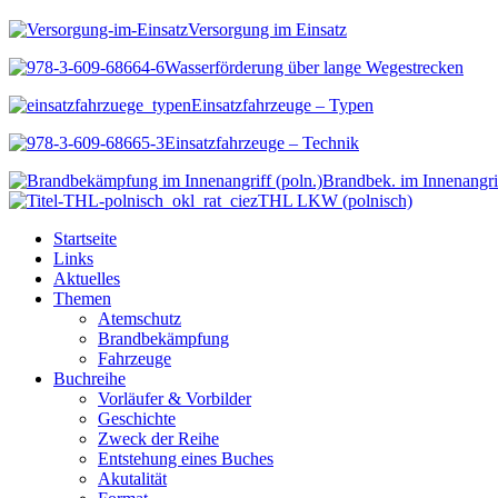
Versorgung im Einsatz
Wasserförderung über lange Wegestrecken
Einsatzfahrzeuge – Typen
Einsatzfahrzeuge – Technik
Brandbek. im Innenangri
THL LKW (polnisch)
Startseite
Links
Aktuelles
Themen
Atemschutz
Brandbekämpfung
Fahrzeuge
Buchreihe
Vorläufer & Vorbilder
Geschichte
Zweck der Reihe
Entstehung eines Buches
Akutalität