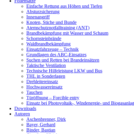
Foliensätze
Einfache Rettung aus Höhen und Tiefen
Absturzsicherung
Innenangriff
Knoten, Stiche und Bunde
Atemschutznotfalltraining (ANT)
Brandbekämpfung mit Wasser und Schaum
Schornsteinbrände
Waldbrandbekämpfung
Einsatzfahrzeuge – Technik
Grundlagen des ABC-Einsatzes
Suchen und Retten bei Brandeinsätzen
Taktische Ventilation
Technische Hilfeleistung LKW und Bus
THL in Sonderlagen
Drehleitereinsatz
Hochwassereinsatz
Tauchen
Türöffnung – Forcible entry
Einsatz bei Photovoltaik-, Windenergie- und Biogasanla
Downloads
Autoren
Aschenbrenner, Dirk
Bayer, Gerhard
Binder, Bastian