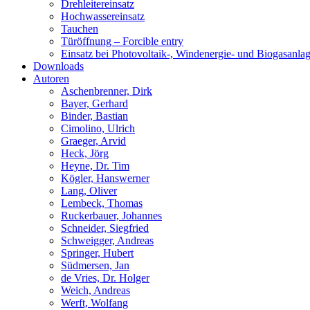
Drehleitereinsatz
Hochwassereinsatz
Tauchen
Türöffnung – Forcible entry
Einsatz bei Photovoltaik-, Windenergie- und Biogasanla
Downloads
Autoren
Aschenbrenner, Dirk
Bayer, Gerhard
Binder, Bastian
Cimolino, Ulrich
Graeger, Arvid
Heck, Jörg
Heyne, Dr. Tim
Kögler, Hanswerner
Lang, Oliver
Lembeck, Thomas
Ruckerbauer, Johannes
Schneider, Siegfried
Schweigger, Andreas
Springer, Hubert
Südmersen, Jan
de Vries, Dr. Holger
Weich, Andreas
Werft, Wolfang