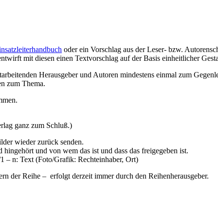
insatzleiterhandbuch
oder ein Vorschlag aus der Leser- bzw. Autorensc
twirft mit diesen einen Textvorschlag auf der Basis einheitlicher Gest
itarbeitenden Herausgeber und Autoren mindestens einmal zum Gegenl
sen zum Thema.
ommen.
erlag ganz zum Schluß.)
ilder wieder zurück senden.
d hingehört und von wem das ist und dass das freigegeben ist.
1 – n: Text (Foto/Grafik: Rechteinhaber, Ort)
rn der Reihe – erfolgt derzeit immer durch den Reihenherausgeber.