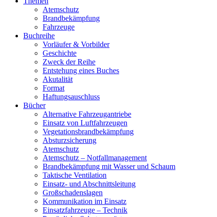
Themen
Atemschutz
Brandbekämpfung
Fahrzeuge
Buchreihe
Vorläufer & Vorbilder
Geschichte
Zweck der Reihe
Entstehung eines Buches
Akutalität
Format
Haftungsauschluss
Bücher
Alternative Fahrzeugantriebe
Einsatz von Luftfahrzeugen
Vegetationsbrandbekämpfung
Absturzsicherung
Atemschutz
Atemschutz – Notfallmanagement
Brandbekämpfung mit Wasser und Schaum
Taktische Ventilation
Einsatz- und Abschnittsleitung
Großschadenslagen
Kommunikation im Einsatz
Einsatzfahrzeuge – Technik