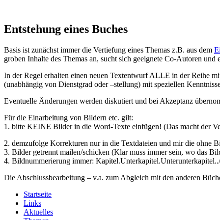
Entstehung eines Buches
Basis ist zunächst immer die Vertiefung eines Themas z.B. aus dem
E
groben Inhalte des Themas an, sucht sich geeignete Co-Autoren und en
In der Regel erhalten einen neuen Textentwurf ALLE in der Reihe m
(unabhängig von Dienstgrad oder –stellung) mit speziellen Kenntnis
Eventuelle Änderungen werden diskutiert und bei Akzeptanz übern
Für die Einarbeitung von Bildern etc. gilt:
1. bitte KEINE Bilder in die Word-Texte einfügen! (Das macht der V
2. demzufolge Korrekturen nur in die Textdateien und mir die ohne B
3. Bilder getrennt mailen/schicken (Klar muss immer sein, wo das Bil
4. Bildnummerierung immer: Kapitel.Unterkapitel.Unterunterkapitel../
Die Abschlussbearbeitung – v.a. zum Abgleich mit den anderen Büche
Startseite
Links
Aktuelles