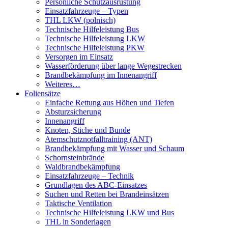
Persönliche Schutzausrüstung
Einsatzfahrzeuge – Typen
THL LKW (polnisch)
Technische Hilfeleistung Bus
Technische Hilfeleistung LKW
Technische Hilfeleistung PKW
Versorgen im Einsatz
Wasserförderung über lange Wegestrecken
Brandbekämpfung im Innenangriff
Weiteres…
Foliensätze
Einfache Rettung aus Höhen und Tiefen
Absturzsicherung
Innenangriff
Knoten, Stiche und Bunde
Atemschutznotfalltraining (ANT)
Brandbekämpfung mit Wasser und Schaum
Schornsteinbrände
Waldbrandbekämpfung
Einsatzfahrzeuge – Technik
Grundlagen des ABC-Einsatzes
Suchen und Retten bei Brandeinsätzen
Taktische Ventilation
Technische Hilfeleistung LKW und Bus
THL in Sonderlagen