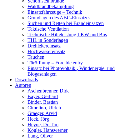
Schornsteinbrände
Waldbrandbekämpfung
Einsatzfahrzeuge – Technik
Grundlagen des ABC-Einsatzes
Suchen und Retten bei Brandeinsätzen
Taktische Ventilation
Technische Hilfeleistung LKW und Bus
THL in Sonderlagen
Drehleitereinsatz
Hochwassereinsatz
Tauchen
Türöffnung – Forcible entry
Einsatz bei Photovoltaik-, Windenergie- und
Biogasanlagen
Downloads
Autoren
Aschenbrenner, Dirk
Bayer, Gerhard
Binder, Bastian
Cimolino, Ulrich
Graeger, Arvid
Heck, Jörg
Heyne, Dr. Tim
Kögler, Hanswerner
Lang, Oliver